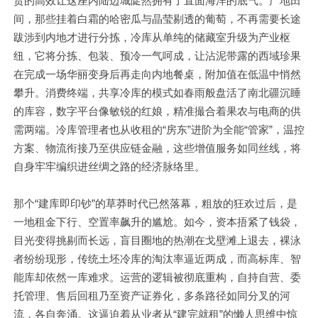
货的高效让这座内陆边城陡然拥有了直面海洋的底气。产地田
间，那些挂着白霜的哈密瓜与晶莹剔透的葡萄，不再需要长途
跋涉到内地才进行分拣，冷库从单纯的储藏室升级为产业枢
纽，它将分拣、包装、预冷一气呵成，让沾泥带露的西域珍果
在完成一场华丽变身后再走向内地餐桌，附加值在低温中悄然
攀升。消费终端，共享冷库的模式如春雨般盘活了南北疆沉睡
的库容，数字平台像敏锐的红娘，精准撮合着果农与电商的供
需两端。冷库管理者也从收租的“房东”进阶为全能“管家”，温控
方案、物流衔接乃至供应链金融，这些增值服务如同丝线，将
自身牢牢编织进丝绸之路的经济脉络里。
那个“建库即印钞”的草莽时代已然落幕，粗放的狂欢过后，是
一地租金下行、空置率飙升的尴尬。如今，资本捂紧了钱袋，
目光变得挑剔而长远，盲目圈地的热潮在戈壁滩上退去，裸泳
者纷纷现形，传统土坯冷库的淘汰率逼近两成，而高标库、智
能库却依然一库难求。运营的逻辑被彻底重构，自持自营、委
托管理、售后回租乃至资产证券化，多条路径如同分叉的河
流，各自奔涌。这逼迫着从业者从“建完就租”的懒人思维中惊