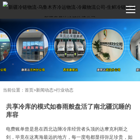
当前位置：
首页
>
新闻动态
>
行业动态
共享冷库的模式如春雨般盘活了南北疆沉睡的
库容
电费账单曾是悬在西北边陲冷库经营者头顶的达摩克利斯之
剑，毕竟在这离海最远的地方，每一度电都显得弥足珍贵，如