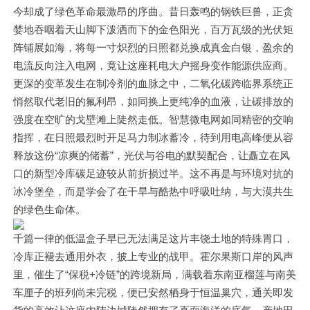
今却成了绿色革命最激昂的序曲。昔日轰鸣的钢铁巨兽，正贪
婪地吞咽着天山脚下泼洒而下的金色阳光，百万瓦级的光伏矩
阵铺展如海，将每一寸炽烈的日照都兑换成真金白银，盈余的
电流反向注入电网，竟让这座耗电大户摇身变作能源供应商。
更深的变革发生在制冷剂的血脉之中，二氧化碳跨临界系统正
悄然取代老旧的氟利昂，如同换上更纯净的血液，让碳排放的
强度在空旷的戈壁滩上陡然走低。智慧微电网如同精密的交响
指挥，在日照最烈时开足马力制冰蓄冷，待到用电高峰便从容
释放这份“凉爽的储蓄”，光伏与谷电的默契配合，让矗立在风
口的新型冷库碳足迹较从前折损过半。这不再是与环境对抗的
冰冷堡垒，而是学会了在干旱与酷热中呼吸吐纳，与大漠共生
的绿色生命体。
千篇一律的低温盒子早已无法满足这片丰饶土地的特殊胃口，
冷库正褪去通用外衣，披上专业的战甲。霍尔果斯口岸的风声
里，催生了“保税+冷链”的跨境新局，满载着东南亚榴莲与南美
车厘子的班列尚未完税，便已安然栖身于恒温巢穴，通关即发