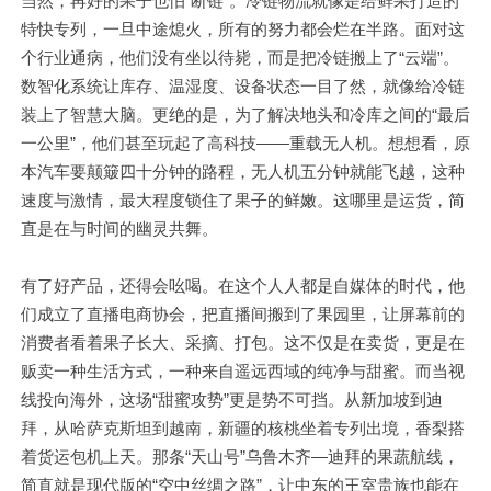
当然，再好的果子也怕“断链”。冷链物流就像是给鲜果打造的
特快专列，一旦中途熄火，所有的努力都会烂在半路。面对这
个行业通病，他们没有坐以待毙，而是把冷链搬上了“云端”。
数智化系统让库存、温湿度、设备状态一目了然，就像给冷链
装上了智慧大脑。更绝的是，为了解决地头和冷库之间的“最后
一公里”，他们甚至玩起了高科技——重载无人机。想想看，原
本汽车要颠簸四十分钟的路程，无人机五分钟就能飞越，这种
速度与激情，最大程度锁住了果子的鲜嫩。这哪里是运货，简
直是在与时间的幽灵共舞。
有了好产品，还得会吆喝。在这个人人都是自媒体的时代，他
们成立了直播电商协会，把直播间搬到了果园里，让屏幕前的
消费者看着果子长大、采摘、打包。这不仅是在卖货，更是在
贩卖一种生活方式，一种来自遥远西域的纯净与甜蜜。而当视
线投向海外，这场“甜蜜攻势”更是势不可挡。从新加坡到迪
拜，从哈萨克斯坦到越南，新疆的核桃坐着专列出境，香梨搭
着货运包机上天。那条“天山号”乌鲁木齐—迪拜的果蔬航线，
简直就是现代版的“空中丝绸之路”，让中东的王室贵族也能在