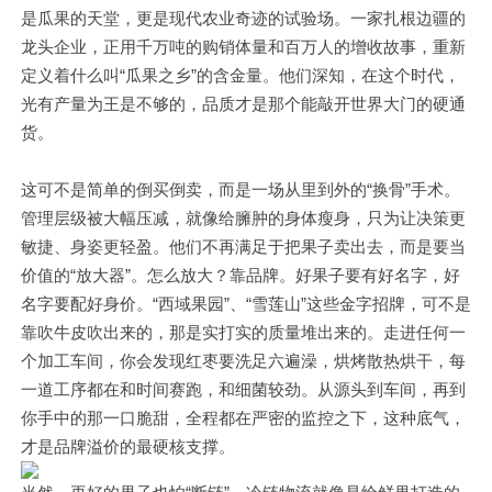
是瓜果的天堂，更是现代农业奇迹的试验场。一家扎根边疆的
龙头企业，正用千万吨的购销体量和百万人的增收故事，重新
定义着什么叫“瓜果之乡”的含金量。他们深知，在这个时代，
光有产量为王是不够的，品质才是那个能敲开世界大门的硬通
货。
这可不是简单的倒买倒卖，而是一场从里到外的“换骨”手术。
管理层级被大幅压减，就像给臃肿的身体瘦身，只为让决策更
敏捷、身姿更轻盈。他们不再满足于把果子卖出去，而是要当
价值的“放大器”。怎么放大？靠品牌。好果子要有好名字，好
名字要配好身价。“西域果园”、“雪莲山”这些金字招牌，可不是
靠吹牛皮吹出来的，那是实打实的质量堆出来的。走进任何一
个加工车间，你会发现红枣要洗足六遍澡，烘烤散热烘干，每
一道工序都在和时间赛跑，和细菌较劲。从源头到车间，再到
你手中的那一口脆甜，全程都在严密的监控之下，这种底气，
才是品牌溢价的最硬核支撑。