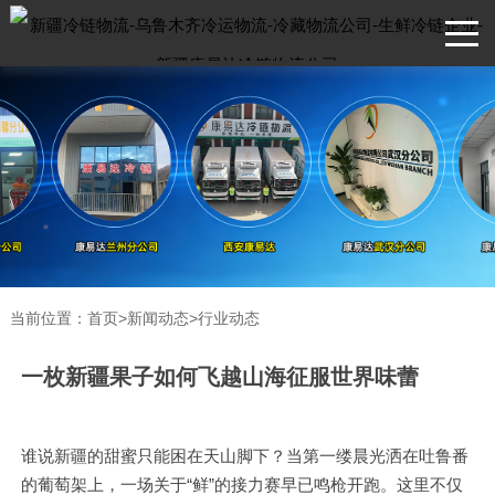
当前位置：
首页
>
新闻动态
>
行业动态
一枚新疆果子如何飞越山海征服世界味蕾
谁说新疆的甜蜜只能困在天山脚下？当第一缕晨光洒在吐鲁番
的葡萄架上，一场关于“鲜”的接力赛早已鸣枪开跑。这里不仅